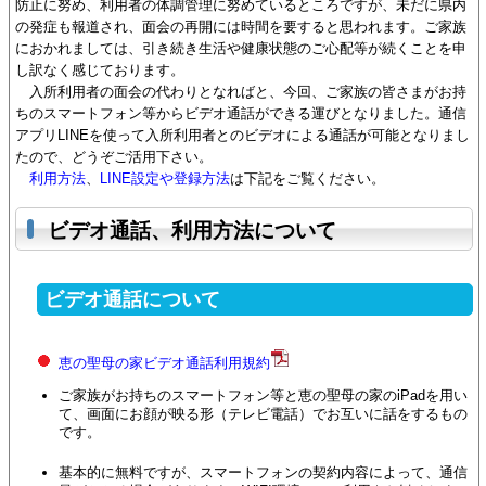
防止に努め、利用者の体調管理に努めているところですが、未だに県内
の発症も報道され、面会の再開には時間を要すると思われます。ご家族
におかれましては、引き続き生活や健康状態のご心配等が続くことを申
し訳なく感じております。
入所利用者の面会の代わりとなればと、今回、ご家族の皆さまがお持
ちのスマートフォン等からビデオ通話ができる運びとなりました。通信
アプリLINEを使って入所利用者とのビデオによる通話が可能となりまし
たので、どうぞご活用下さい。
利用方法
、
LINE設定や登録方法
は下記をご覧ください。
ビデオ通話、利用方法について
ビデオ通話について
恵の聖母の家ビデオ通話利用規約
ご家族がお持ちのスマートフォン等と恵の聖母の家のiPadを用い
て、画面にお顔が映る形（テレビ電話）でお互いに話をするもの
です。
基本的に無料ですが、スマートフォンの契約内容によって、通信