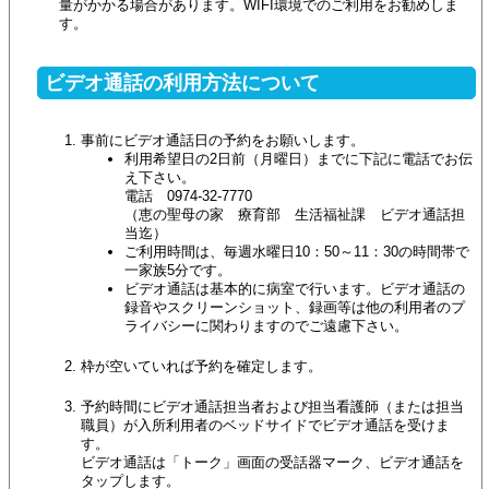
量がかかる場合があります。WIFI環境でのご利用をお勧めしま
す。
ビデオ通話の利用方法について
事前にビデオ通話日の予約をお願いします。
利用希望日の2日前（月曜日）までに下記に電話でお伝
え下さい。
電話 0974-32-7770
（恵の聖母の家 療育部 生活福祉課 ビデオ通話担
当迄）
ご利用時間は、毎週水曜日10：50～11：30の時間帯で
一家族5分です。
ビデオ通話は基本的に病室で行います。ビデオ通話の
録音やスクリーンショット、録画等は他の利用者のプ
ライバシーに関わりますのでご遠慮下さい。
枠が空いていれば予約を確定します。
予約時間にビデオ通話担当者および担当看護師（または担当
職員）が入所利用者のベッドサイドでビデオ通話を受けま
す。
ビデオ通話は「トーク」画面の受話器マーク、ビデオ通話を
タップします。