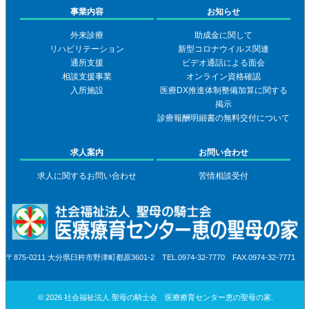
事業内容
お知らせ
外来診療
助成金に関して
リハビリテーション
新型コロナウイルス関連
通所支援
ビデオ通話による面会
相談支援事業
オンライン資格確認
入所施設
医療DX推進体制整備加算に関する
掲示
診療報酬明細書の無料交付について
求人案内
お問い合わせ
求人に関するお問い合わせ
苦情相談受付
〒875-0211 大分県臼杵市野津町都原3601-2 TEL.0974-32-7770 FAX.0974-32-7771
© 2026 社会福祉法人 聖母の騎士会 医療療育センター恵の聖母の家.