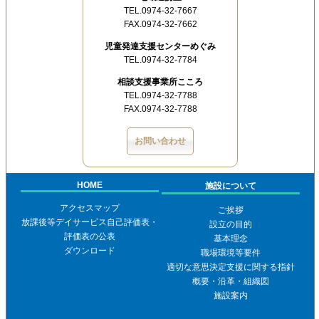
TEL.0974-32-7667
FAX.0974-32-7662
児童発達支援センターめぐみ
TEL.0974-32-7784
相談支援事業所こころ
TEL.0974-32-7788
FAX.0974-32-7788
お問い合わせ
HOME
施設について
アクセスマップ
ご挨拶
放課後等デイサービス自己評価表・
設立の目的
評価表の公表
基本理念
ダウンロード
職場環境等要件
適切な意思決定支援に関する指針
概要・沿革・組織図
施設案内