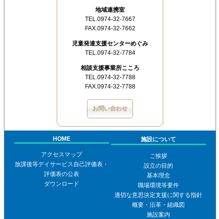
地域連携室
TEL.0974-32-7667
FAX.0974-32-7662
児童発達支援センターめぐみ
TEL.0974-32-7784
相談支援事業所こころ
TEL.0974-32-7788
FAX.0974-32-7788
お問い合わせ
HOME
施設について
アクセスマップ
ご挨拶
放課後等デイサービス自己評価表・
設立の目的
評価表の公表
基本理念
ダウンロード
職場環境等要件
適切な意思決定支援に関する指針
概要・沿革・組織図
施設案内