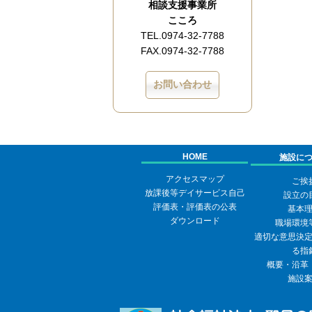
相談支援事業所
こころ
TEL.0974-32-7788
FAX.0974-32-7788
お問い合わせ
HOME
施設に
アクセスマップ
ご挨
放課後等デイサービス自己
設立の
評価表・評価表の公表
基本
ダウンロード
職場環境
適切な意思決
る指
概要・沿革
施設