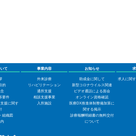
ついて
事業内容
お知らせ
求
拶
外来診療
助成金に関して
求人に関す
目的
リハビリテーション
新型コロナウイルス関連
理念
通所支援
ビデオ通話による面会
等要件
相談支援事業
オンライン資格確認
定支援に関す
入所施設
医療DX推進体制整備加算に
針
関する掲示
・組織図
診療報酬明細書の無料交付
案内
について