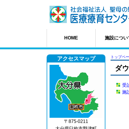
HOME
施設につい
トップペ
アクセスマップ
ダ
受
施
〒875-0211
大分県臼杵市野津町