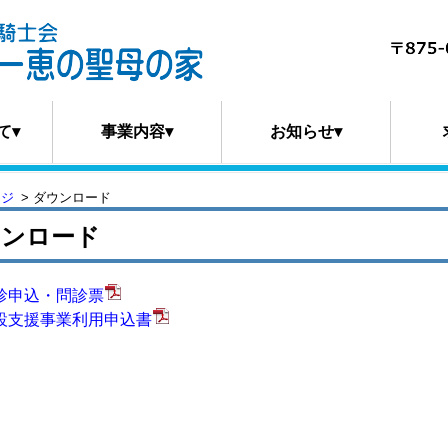
て▾
事業内容▾
お知らせ▾
ージ
ダウンロード
ウンロード
診申込・問診票
設支援事業利用申込書