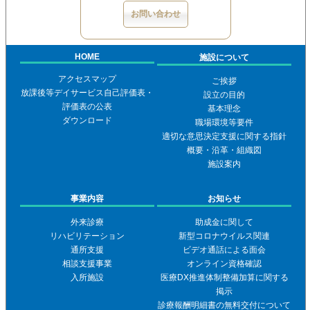
お問い合わせ
HOME
施設について
アクセスマップ
ご挨拶
放課後等デイサービス自己評価表・
設立の目的
評価表の公表
基本理念
ダウンロード
職場環境等要件
適切な意思決定支援に関する指針
概要・沿革・組織図
施設案内
事業内容
お知らせ
外来診療
助成金に関して
リハビリテーション
新型コロナウイルス関連
通所支援
ビデオ通話による面会
相談支援事業
オンライン資格確認
入所施設
医療DX推進体制整備加算に関する
掲示
診療報酬明細書の無料交付について