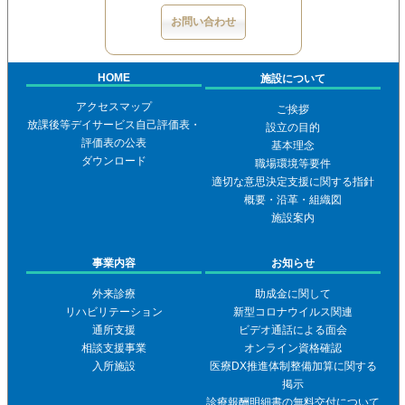
お問い合わせ
HOME
施設について
アクセスマップ
ご挨拶
放課後等デイサービス自己評価表・
設立の目的
評価表の公表
基本理念
ダウンロード
職場環境等要件
適切な意思決定支援に関する指針
概要・沿革・組織図
施設案内
事業内容
お知らせ
外来診療
助成金に関して
リハビリテーション
新型コロナウイルス関連
通所支援
ビデオ通話による面会
相談支援事業
オンライン資格確認
入所施設
医療DX推進体制整備加算に関する
掲示
診療報酬明細書の無料交付について